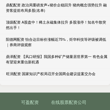
鼎配配资 政治局重磅发声+猪价企稳回升 猪肉概念强势拉升 融
资客提前布局多股(名单)
顶级配资 A股盘中！稀土永磁集体拉升 多股涨停！知名牛散突
然出手！
阳德网配资 怡合达目标价涨幅近75%，炬华科技等评级被调低
｜券商评级观察
鼎泽配资 【风口研报】我国多种矿产储量居世界第一 有色金属
有望迎来重估新机遇
旺润配资 国家知识产权局召开全国两会建议提案交办会
可盈配资
在线股票配资公司