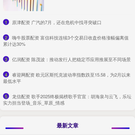
1
​原津配资 广汽的7月，还在危机中找寻突破口
2
​嗨牛股票配资 富信科技连续3个交易日收盘价格涨幅偏离值
累计达30%
3
​亿润配资 陈茂波：推动发行人把稳定币应用推展至不同场景
4
​睿迎网配资 欧元区斯托克波动率指数跌至15.58，为2月以来
最低水平
5
​龙信配资 歌手2025终极揭榜歌手官宣：胡海泉与云飞，乐坛
实力担当登场_音乐_草原_情感
最新文章