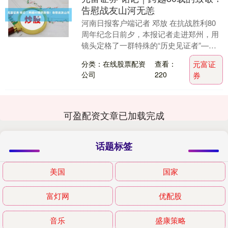
告慰战友山河无恙
河南日报客户端记者 邓放 在抗战胜利80
周年纪念日前夕，本报记者走进郑州，用
镜头定格了一群特殊的“历史见证者”——
抗战老兵。他们中，既有年过百岁、历经
分类：在线股票配资
查看：
元富证
世纪风雨的....
公司
220
券
可盈配资文章已加载完成
话题标签
美国
国家
富灯网
优配股
音乐
盛康策略