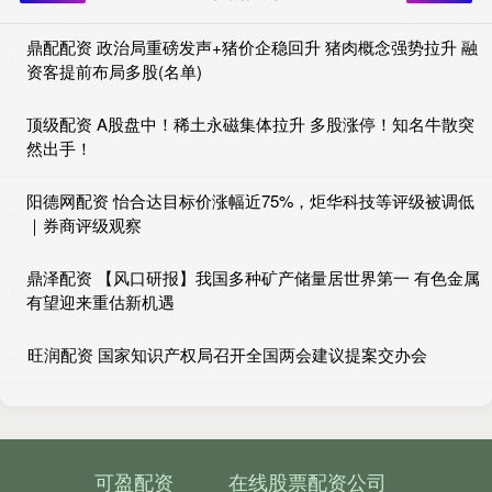
鼎配配资 政治局重磅发声+猪价企稳回升 猪肉概念强势拉升 融
资客提前布局多股(名单)
顶级配资 A股盘中！稀土永磁集体拉升 多股涨停！知名牛散突
然出手！
阳德网配资 怡合达目标价涨幅近75%，炬华科技等评级被调低
｜券商评级观察
鼎泽配资 【风口研报】我国多种矿产储量居世界第一 有色金属
有望迎来重估新机遇
旺润配资 国家知识产权局召开全国两会建议提案交办会
可盈配资
在线股票配资公司