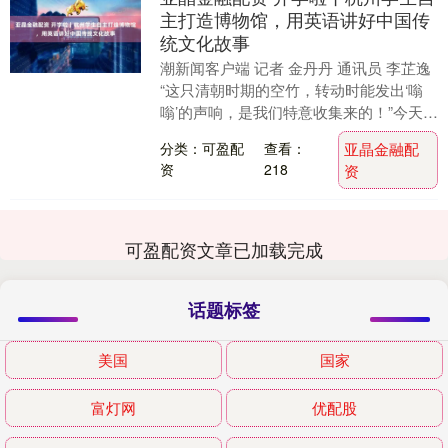
主打造博物馆，用英语讲好中国传
统文化故事
潮新闻客户端 记者 金丹丹 通讯员 李芷逸
“这只清朝时期的空竹，转动时能发出‘嗡
嗡’的声响，是我们特意收集来的！”今天
（8月31日）上午，杭州市钱江外国语实
分类：可盈配
查看：
亚晶金融配
验....
资
218
资
可盈配资文章已加载完成
话题标签
美国
国家
富灯网
优配股