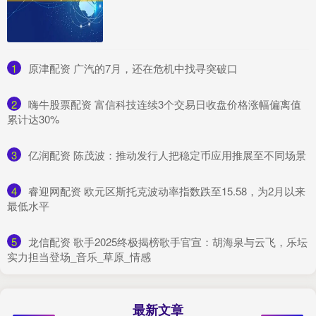
1
​原津配资 广汽的7月，还在危机中找寻突破口
2
​嗨牛股票配资 富信科技连续3个交易日收盘价格涨幅偏离值
累计达30%
3
​亿润配资 陈茂波：推动发行人把稳定币应用推展至不同场景
4
​睿迎网配资 欧元区斯托克波动率指数跌至15.58，为2月以来
最低水平
5
​龙信配资 歌手2025终极揭榜歌手官宣：胡海泉与云飞，乐坛
实力担当登场_音乐_草原_情感
最新文章