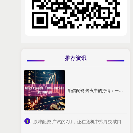
推荐资讯
融信配资 烽火中的抒情：一首歌与一个时代的信念_石臼_新四军_歌词
1
​原津配资 广汽的7月，还在危机中找寻突破口