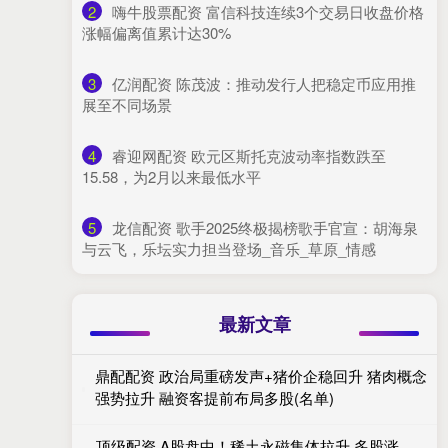
2
​嗨牛股票配资 富信科技连续3个交易日收盘价格
涨幅偏离值累计达30%
3
​亿润配资 陈茂波：推动发行人把稳定币应用推
展至不同场景
4
​睿迎网配资 欧元区斯托克波动率指数跌至
15.58，为2月以来最低水平
5
​龙信配资 歌手2025终极揭榜歌手官宣：胡海泉
与云飞，乐坛实力担当登场_音乐_草原_情感
最新文章
鼎配配资 政治局重磅发声+猪价企稳回升 猪肉概念
强势拉升 融资客提前布局多股(名单)
顶级配资 A股盘中！稀土永磁集体拉升 多股涨