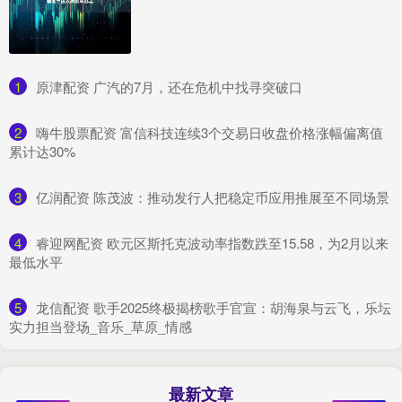
1
​原津配资 广汽的7月，还在危机中找寻突破口
2
​嗨牛股票配资 富信科技连续3个交易日收盘价格涨幅偏离值
累计达30%
3
​亿润配资 陈茂波：推动发行人把稳定币应用推展至不同场景
4
​睿迎网配资 欧元区斯托克波动率指数跌至15.58，为2月以来
最低水平
5
​龙信配资 歌手2025终极揭榜歌手官宣：胡海泉与云飞，乐坛
实力担当登场_音乐_草原_情感
最新文章