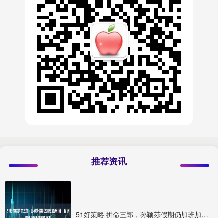
推荐资讯
51好策略 拼命三郎，孙颖莎假期仍加班加点训练，目标瞄准中国大满贯双冠王