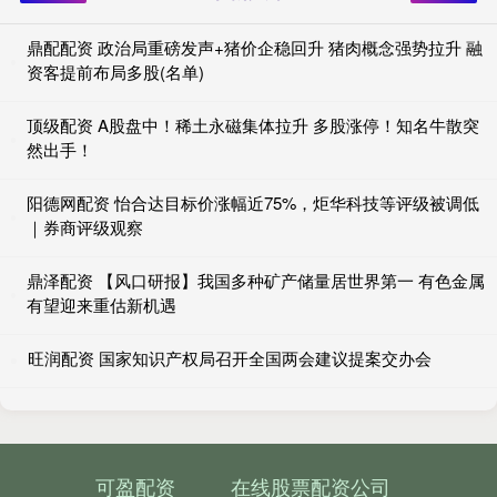
鼎配配资 政治局重磅发声+猪价企稳回升 猪肉概念强势拉升 融
资客提前布局多股(名单)
顶级配资 A股盘中！稀土永磁集体拉升 多股涨停！知名牛散突
然出手！
阳德网配资 怡合达目标价涨幅近75%，炬华科技等评级被调低
｜券商评级观察
鼎泽配资 【风口研报】我国多种矿产储量居世界第一 有色金属
有望迎来重估新机遇
旺润配资 国家知识产权局召开全国两会建议提案交办会
可盈配资
在线股票配资公司