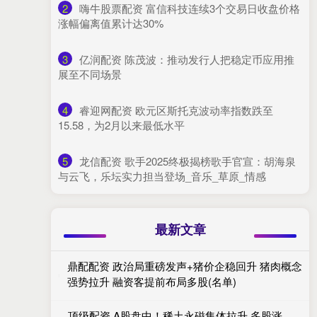
2
​嗨牛股票配资 富信科技连续3个交易日收盘价格
涨幅偏离值累计达30%
3
​亿润配资 陈茂波：推动发行人把稳定币应用推
展至不同场景
4
​睿迎网配资 欧元区斯托克波动率指数跌至
15.58，为2月以来最低水平
5
​龙信配资 歌手2025终极揭榜歌手官宣：胡海泉
与云飞，乐坛实力担当登场_音乐_草原_情感
最新文章
鼎配配资 政治局重磅发声+猪价企稳回升 猪肉概念
强势拉升 融资客提前布局多股(名单)
顶级配资 A股盘中！稀土永磁集体拉升 多股涨