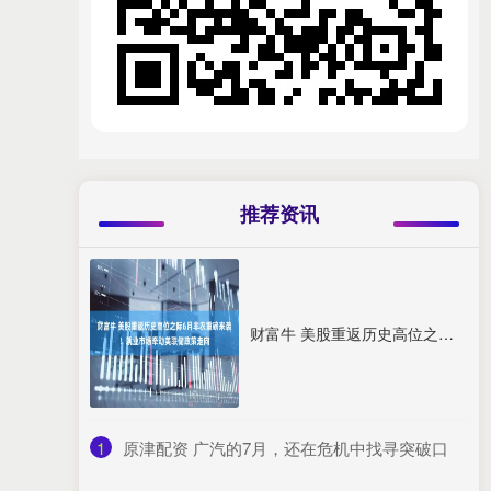
推荐资讯
财富牛 美股重返历史高位之际6月非农重磅来袭！就业市场牵动美联储政策走向
1
​原津配资 广汽的7月，还在危机中找寻突破口