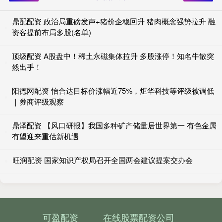
鼎配配资 政治局重磅发声+猪价企稳回升 猪肉概念强势拉升 融
资客提前布局多股(名单)
顶级配资 A股盘中！稀土永磁集体拉升 多股涨停！知名牛散突
然出手！
阳德网配资 怡合达目标价涨幅近75%，炬华科技等评级被调低
｜券商评级观察
鼎泽配资 【风口研报】我国多种矿产储量居世界第一 有色金属
有望迎来重估新机遇
旺润配资 国家知识产权局召开全国两会建议提案交办会
可盈配资
在线股票配资公司