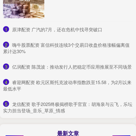
1
​原津配资 广汽的7月，还在危机中找寻突破口
2
​嗨牛股票配资 富信科技连续3个交易日收盘价格涨幅偏离值
累计达30%
3
​亿润配资 陈茂波：推动发行人把稳定币应用推展至不同场景
4
​睿迎网配资 欧元区斯托克波动率指数跌至15.58，为2月以来
最低水平
5
​龙信配资 歌手2025终极揭榜歌手官宣：胡海泉与云飞，乐坛
实力担当登场_音乐_草原_情感
最新文章