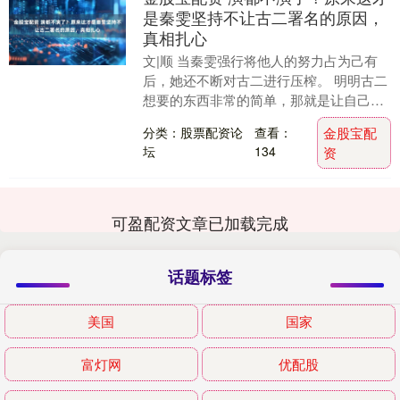
是秦雯坚持不让古二署名的原因，
真相扎心
文|顺 当秦雯强行将他人的努力占为己有
后，她还不断对古二进行压榨。 明明古二
想要的东西非常的简单，那就是让自己的
名字出现在编剧那一栏当中。 面对这样简
分类：股票配资论
查看：
金股宝配
单的要求，....
坛
134
资
可盈配资文章已加载完成
话题标签
美国
国家
富灯网
优配股