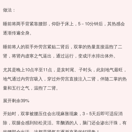
做法：
睡前将两手背紧靠腰部，仰卧于床上，5－10分钟后，其热感会
逐渐传遍全身。
睡前将人的双手外劳宫紧贴二肾后，双掌的热量直接温煦了二
肾，将肾内虚寒之气逼出，通过运行，变成汗水排出体外。
尤其是晚上10点半至11点，是亥时尾、子时头，此刻地气最旺，
地气通过内劳宫吸入，穿过外劳宫直接注入二肾，伴随二掌的热
量和五行之气，温煦了二肾。
展开剩余39%
开始时，双掌被腰压住会出现麻胀现象，3－5天后即可适应消
除，双腿会感到轻松灵活。常酗酒的人，脑门还会渗出汗珠，有
的腰部会出汗，这都是肾气在逐渐充盈的好现象！