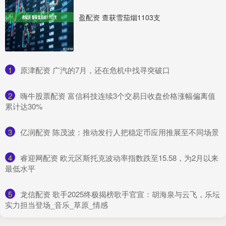
盈配资 查获雪茄烟1103支
1
​原津配资 广汽的7月，还在危机中找寻突破口
2
​嗨牛股票配资 富信科技连续3个交易日收盘价格涨幅偏离值
累计达30%
3
​亿润配资 陈茂波：推动发行人把稳定币应用推展至不同场景
4
​睿迎网配资 欧元区斯托克波动率指数跌至15.58，为2月以来
最低水平
5
​龙信配资 歌手2025终极揭榜歌手官宣：胡海泉与云飞，乐坛
实力担当登场_音乐_草原_情感